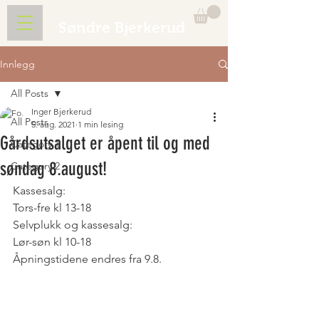
Søndre Bjerkerud
Innlegg
All Posts
Inger Bjerkerud
All Posts
5. aug. 2021
1 min lesing
Gårdsutsalget er åpent til og med
Category 1
søndag 8.august!
Category 2
Kassesalg:
Tors-fre kl 13-18
Selvplukk og kassesalg:
Lør-søn kl 10-18
Åpningstidene endres fra 9.8.