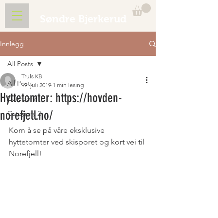
Søndre Bjerkerud
Innlegg
All Posts
Truls KB
All Posts
19. juli 2019
1 min lesing
Hyttetomter: https://hovden-
Category 1
norefjell.no/
Category 2
Kom å se på våre eksklusive 
hyttetomter ved skisporet og kort vei til 
Norefjell!