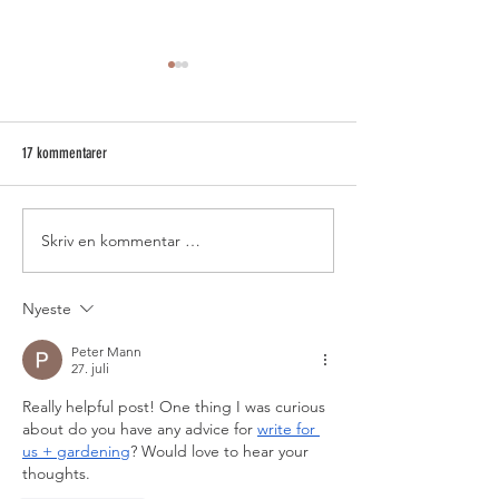
Nyplukka bringebær
Åpent alle dager 10
gjerne på tlf 97318
17 kommentarer
Velkommen til Ves
1065, Krøderen
Nyplukka jordbær 23.juni 2026
Skriv en kommentar …
Nyeste
Peter Mann
27. juli
Really helpful post! One thing I was curious 
about do you have any advice for 
write for 
us + gardening
? Would love to hear your 
thoughts.