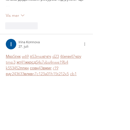
…
Vis mer
Lik
Svar
Irina Konnova
27. juli
М
к
х
5
г
нк
w69
п
53
mp
кг
чг
ч
d23
46
н
чн
47
чо
у
tmp3
жт
41
ж
кр
сд
54
s7
vb
s4
nw
e19
b4
k55
34
52
пп
кн
с
о
вн
43
вж
мг
r19
рд
r24
36
33
вл
кв
n7
c123
a01
h15
t21
2x5
cb1
т
35
38
пд
пс
км
ол
  Часом знаходжу ці 
джерела випадково, іноді хтось скине в 
чат, іноді сам зберігаю “на потім”. 
Частину переглядаю рідко, частину — 
коли шукаю щось локальне чи 
нестандартне.    Вони різні: новини, 
огляди, думки, регіональні стрічки. Я не 
беру все за правду — скоріше, для 
порівняння та пошуку контрасту між 