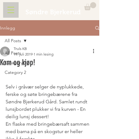
Søndre Bjerkerud
Innlegg
All Posts
Truls KB
All Posts
19. juli 2019
1 min lesing
Kom og kjøp!
Category 1
Category 2
Selv i gråvær selger de nyplukkede, 
ferske og søte bringebærene fra 
Søndre Bjerkerud Gård. Samlet rundt 
lunsjbordet plukker vi fra kurven - En 
deilig lunsj dessert!
En flaske med bringebærsaft sammen 
med barna på en skogstur er heller 
ikke å forakte.