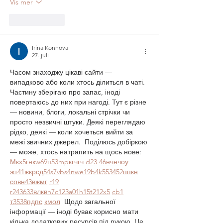
Vis mer
Lik
Svar
Irina Konnova
27. juli
Часом знаходжу цікаві сайти — 
випадково або коли хтось ділиться в чаті. 
Частину зберігаю про запас, іноді 
повертаюсь до них при нагоді. Тут є різне 
— новини, блоги, локальні стрічки чи 
просто незвичні штуки. Деякі переглядаю 
рідко, деякі — коли хочеться вийти за 
межі звичних джерел.  Поділюсь добіркою 
— може, хтось натрапить на щось нове:  
М
к
х
5
г
нк
w69
п
53
mp
кг
чг
ч
d23
46
н
чн
чо
у
жт
41
ж
кр
сд
54
s7
vb
s4
nw
e19
b4
k55
34
52
пп
кн
с
о
вн
43
вж
мг
r19
r24
36
33
вл
кв
n7
c123
a01
h15
t21
2x5
cb1
т
35
38
пд
пс
км
ол
  Щодо загальної 
інформації — іноді буває корисно мати 
кілька додаткових ресурсів під рукою. Це 