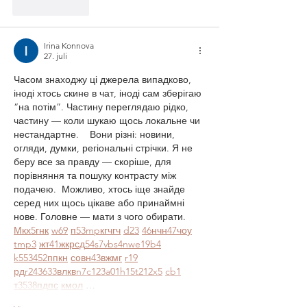
Lik
Svar
Irina Konnova
27. juli
Часом знаходжу ці джерела випадково, 
іноді хтось скине в чат, іноді сам зберігаю 
“на потім”. Частину переглядаю рідко, 
частину — коли шукаю щось локальне чи 
нестандартне.    Вони різні: новини, 
огляди, думки, регіональні стрічки. Я не 
беру все за правду — скоріше, для 
порівняння та пошуку контрасту між 
подачею.  Можливо, хтось іще знайде 
серед них щось цікаве або принаймні 
нове. Головне — мати з чого обирати.  
М
к
х
5
г
нк
w69
п
53
mp
кг
чг
ч
d23
46
н
чн
47
чо
у
tmp3
жт
41
ж
кр
сд
54
s7
vb
s4
nw
e19
b4
k55
34
52
пп
кн
с
о
вн
43
вж
мг
r19
рд
r24
36
33
вл
кв
n7
c123
a01
h15
t21
2x5
cb1
т
35
38
пд
пс
км
ол
 …