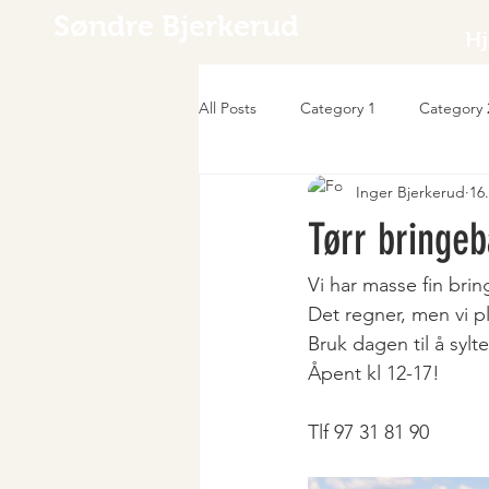
Søndre Bjerkerud
H
All Posts
Category 1
Category 
Inger Bjerkerud
16
Tørr bringeb
Vi har masse fin bri
Det regner, men vi pl
Bruk dagen til å sylt
Åpent kl 12-17!
Tlf 97 31 81 90