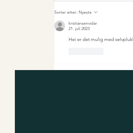
Sorter etter:
Nyeste
kristiansenvidar
21. juli 2023
Hei er det mulig med selvplukk
Lik
Svar